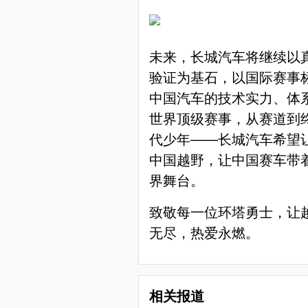
未来，长城汽车将继续以
验证为基石，以国际赛事
中国汽车的技术实力、体
世界顶级赛事，从赛道到
代少年——长城汽车希望
中国越野，让中国赛车带
界舞台。
致敬每一位环塔勇士，让
无尽，热爱永燃。
相关报道