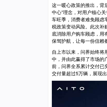
这一暖心政策的推出，背
中心”理念，对用户核心
车旺季，消费者难免顾虑
税政策变动风险。此次补
底消除用户购车顾虑，用
保驾护航，让每一份信赖
自上市以来，问界始终将
中，并由此赢得了市场的
前，问界全系累计交付已突
交付量超过5万辆，展现