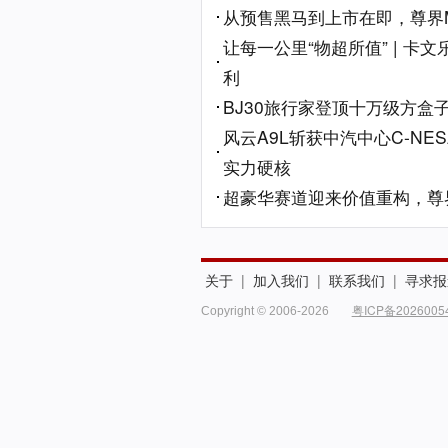
从预售黑马到上市在即，尊界
让每一公里“物超所值” | 
利
BJ30旅行家登顶十万级方盒
风云A9L斩获中汽中心C-N
实力硬核
超豪华赛道迎来价值重构，尊
关于
|
加入我们
|
联系我们
|
寻求报
粤ICP备2026005
Copyright © 2006-2026