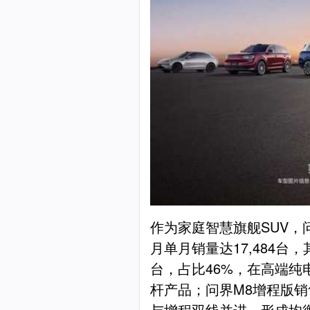
作为家庭智慧旗舰SUV，
月单月销量达17,484台，
台，占比46%，在高端纯
杆产品；问界M8增程版销售
与增程双线并进，形成均