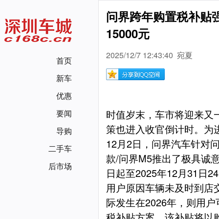
问界跨年购置税补贴
15000元
2025/12/7 12:43:40 宛夏
首页
新车
优惠
时值岁末，车市将迎来又
要闻
策也进入收官倒计时。为
导购
12月2日，问界汽车针对问界
二手车
款/问界M5推出了极具诚
后市场
日起至2025年12月31日
用户原因车辆未及时到店
际发生在2026年，则用户
税补贴方案。该补贴将以