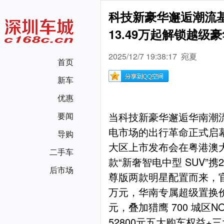
科技新豪华邂逅潮流基
13.49万起解锁越级
2025/12/7 19:38:17 宛夏
首页
新车
优惠
当科技新豪华邂逅华南潮流
要闻
电市场的出行革命正式启幕！
导购
大区上市发布会在粤港澳
二手车
款“新奢智电中型 SUV”携
后市场
尊版两款明星配置而来，官方指
万元，华南专属超级置换价低至
元，叠加猎鹰 700 城区
52800元五大购车权益