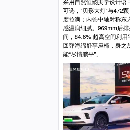
采用自然恒韵美学设计语言
可选，“贝形大灯”与472颗
度拉满；内饰中轴对称东方
感温润细腻。969mm后排
间，84.6% 超高空间利
回弹海绵舒享座椅，身之
能“尽情躺平”。