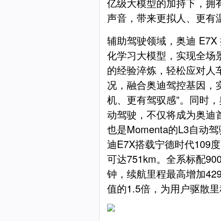
亿级大模型的加持下，拥
声音，带来更拟人、更有
辅助驾驶领域，奥迪 E7X 
化学习大模型，实现全场景
的经验淬炼，轻松应对人
况，融合奥迪驾控基因，
机、更有驾驭感”。同时，奥
动驾驶，不仅将成为奥迪
也是Momenta的L3自
迪E7X搭载宁德时代109
可达751km。全系标配9
钟，续航里程最高增加42
值的1.5倍，为用户驱散