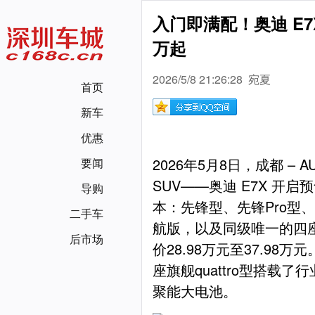
入门即满配！奥迪 E7X
万起
2026/5/8 21:26:28 宛夏
首页
新车
优惠
2026年5月8日，成都 –
要闻
SUV——奥迪 E7X 开
导购
本：先锋型、先锋Pro型、先
二手车
航版，以及同级唯一的四座旗
后市场
价28.98万元至37.9
座旗舰quattro型搭载了
聚能大电池。