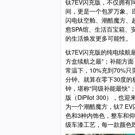
钛7EV闪充版，不仅拥有
间，更是一个包罗万象、
闪电钛空舱、潮酷魔方、
愈SPA馆、生活百宝箱、
的生活焕发更多可能性。
钛7EV闪充版的纯电续航最
方盒续航之最”；补能方面，
常温下，10%充到70%只
分钟。就算在零下30度的
钟，堪称“同级补能最快”
版（DiPilot 300），
为一个潮酷魔方，钛7 E
色和3种内饰色，整车和
级车漆工艺，每一款颜色